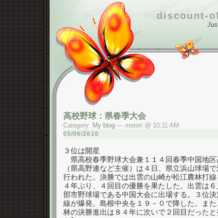
discount-o
Jus
高校野球：県春季大会
Category:
My blog
— metori @ 10:11 AM
05/06/2010
３位は開星
県高校春季野球大会兼１１４回春季中国地区
（県高野連など主催）は４日、県立浜山球場で
行われた。決勝では出雲の山崎が松江農林打線
４年ぶり、４回目の優勝を果たした。出雲は６
部市野球場である中国大会に出場する。３位決
線が爆発。島根中央を１９－０で降した。また
林の決勝進出は８４年に次いで２回目だったと