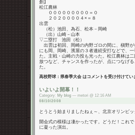
創】
松江農林
０００００００００＝０
２０２００００４×＝８
出雲
（松）池田、為石、松本－岡崎
（出）山崎－山本
▽二塁打 池田（松）
出雲は初回、岡崎の内野ゴロの間に、槇野が
にも岡、岡崎、濱屋の３者連続安打などで、一
た。主戦・山崎の力投も光った。松江農林は二
放つなど、チャンスを作ったが、点につなげる
た。
高校野球：県春季大会 は
コメントを受け付けてい
いよいよ開幕！！
Category:
My blog
— metori @ 12:16 AM
08/10/2008
とうとう始まりましたねぇ～、北京オリンピッ
開会式の模様は凄かったです。どうだ！これで
に凝った演出。