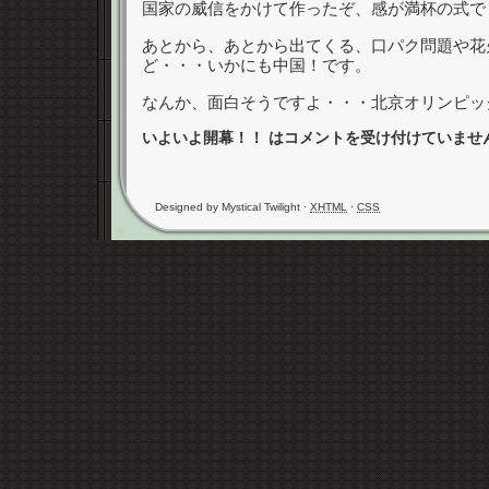
国家の威信をかけて作ったぞ、感が満杯の式で
あとから、あとから出てくる、口パク問題や花
ど・・・いかにも中国！です。
なんか、面白そうですよ・・・北京オリンピッ
いよいよ開幕！！ は
コメントを受け付けていませ
Designed by Mystical Twilight ·
XHTML
·
CSS